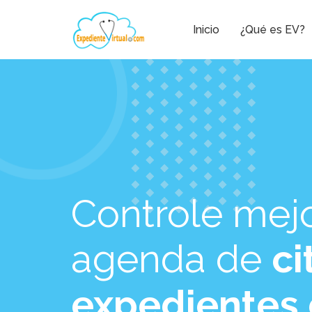
Inicio
¿Qué es EV?
Controle mejo
agenda de
ci
expedientes 