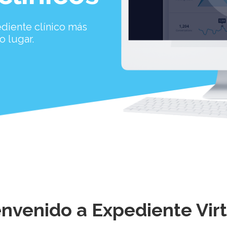
diente clínico más
 lugar.
envenido a Expediente Virt