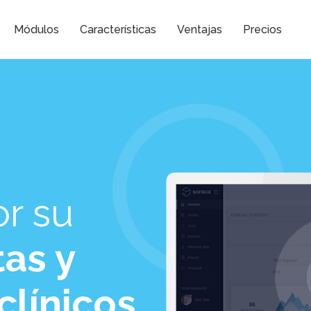
Módulos
Características
Ventajas
Precios
r su
tas y
clínicos